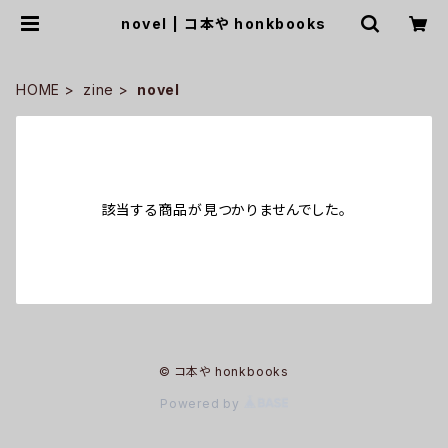
novel | コ本や honkbooks
HOME
zine
novel
該当する商品が見つかりませんでした。
© コ本や honkbooks
Powered by