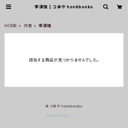
李漢強 | コ本や honkbooks
HOME
作者
李漢強
該当する商品が見つかりませんでした。
© コ本や honkbooks
Powered by