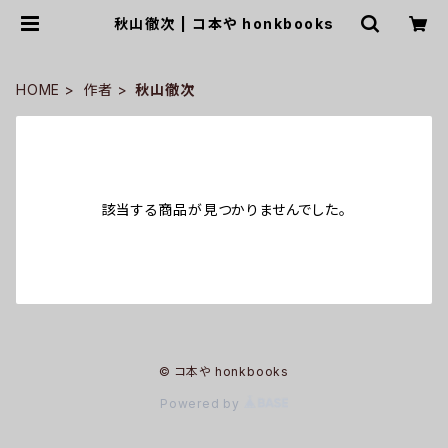
秋山徹次 | コ本や honkbooks
HOME
作者
秋山徹次
該当する商品が見つかりませんでした。
© コ本や honkbooks
Powered by