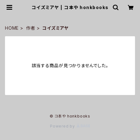
コイズミアヤ | コ本や honkbooks
HOME
作者
コイズミアヤ
該当する商品が見つかりませんでした。
© コ本や honkbooks
Powered by