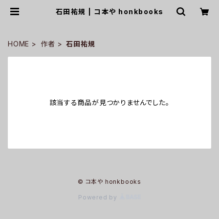
石田祐規 | コ本や honkbooks
HOME
作者
石田祐規
該当する商品が見つかりませんでした。
© コ本や honkbooks
Powered by