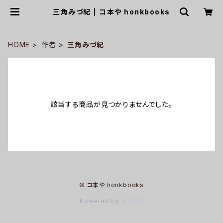
三角みづ紀 | コ本や honkbooks
HOME
作者
三角みづ紀
該当する商品が見つかりませんでした。
© コ本や honkbooks
Powered by