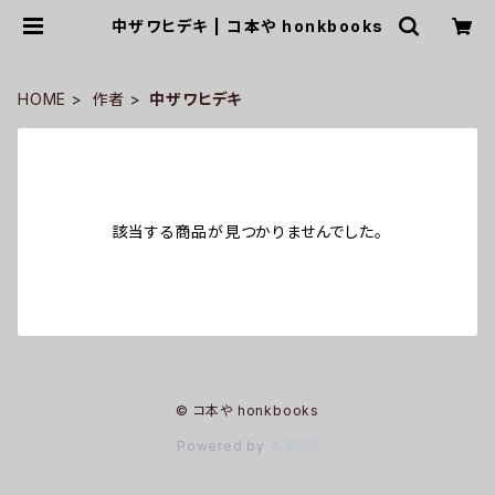
中ザワヒデキ | コ本や honkbooks
HOME
作者
中ザワヒデキ
該当する商品が見つかりませんでした。
© コ本や honkbooks
Powered by