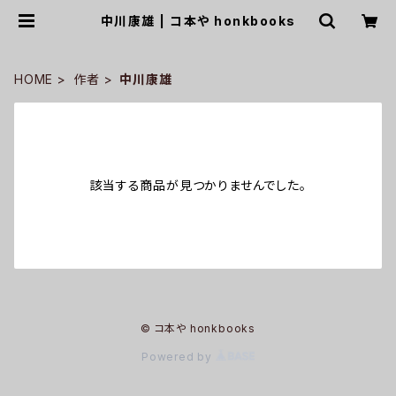
中川康雄 | コ本や honkbooks
HOME
作者
中川康雄
該当する商品が見つかりませんでした。
© コ本や honkbooks
Powered by