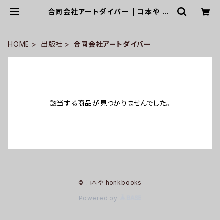
合同会社アートダイバー | コ本や ho
nkbooks
HOME
出版社
合同会社アートダイバー
該当する商品が見つかりませんでした。
© コ本や honkbooks
Powered by