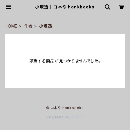
小坂透 | コ本や honkbooks
HOME
作者
小坂透
該当する商品が見つかりませんでした。
© コ本や honkbooks
Powered by