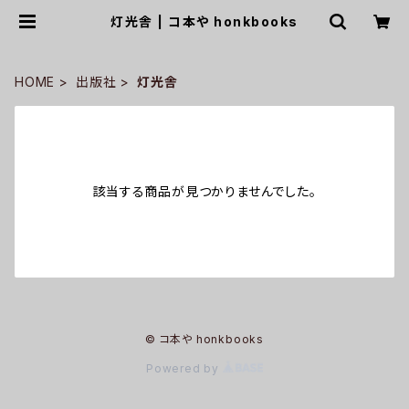
灯光舎 | コ本や honkbooks
HOME
出版社
灯光舎
該当する商品が見つかりませんでした。
© コ本や honkbooks
Powered by