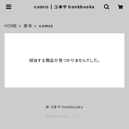
comic | コ本や honkbooks
HOME
新本
comic
該当する商品が見つかりませんでした。
© コ本や honkbooks
Powered by