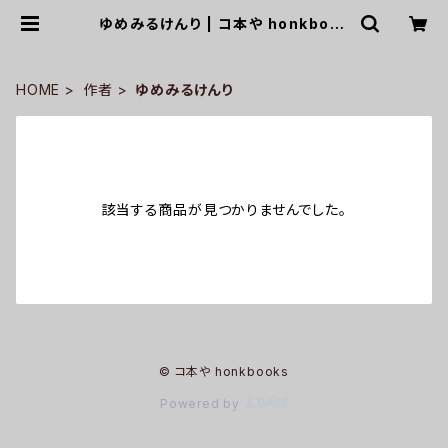
ゆめみるけんり | コ本や honkbook
s
HOME
作者
ゆめみるけんり
該当する商品が見つかりませんでした。
© コ本や honkbooks
Powered by