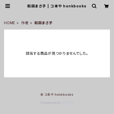
和田まさ子 | コ本や honkbooks
HOME
作者
和田まさ子
該当する商品が見つかりませんでした。
© コ本や honkbooks
Powered by