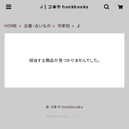
J | コ本や honkbooks
HOME
古書・古いもの
作家別
J
該当する商品が見つかりませんでした。
© コ本や honkbooks
Powered by