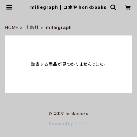
millegraph | コ本や honkbooks
HOME
出版社
millegraph
該当する商品が見つかりませんでした。
© コ本や honkbooks
Powered by