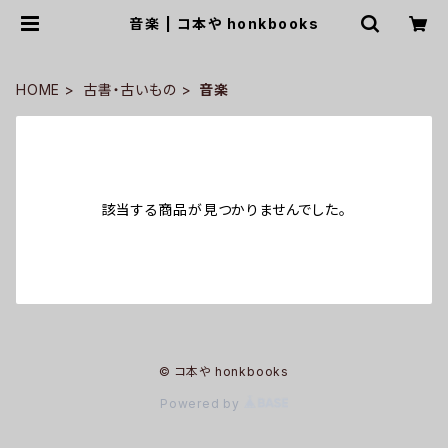
音楽 | コ本や honkbooks
HOME
古書・古いもの
音楽
該当する商品が見つかりませんでした。
© コ本や honkbooks
Powered by