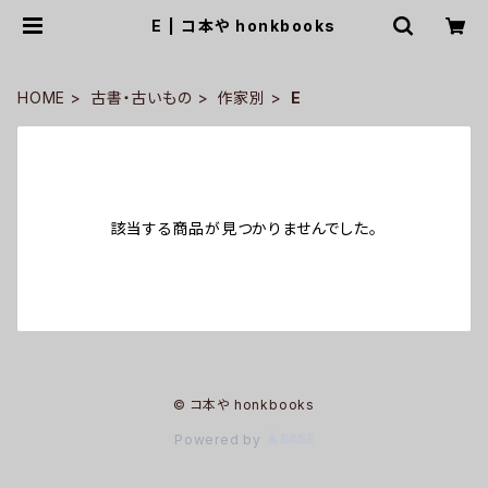
E | コ本や honkbooks
HOME
古書・古いもの
作家別
E
該当する商品が見つかりませんでした。
© コ本や honkbooks
Powered by