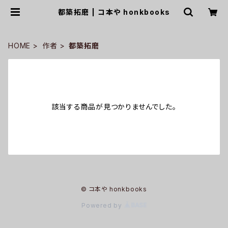
都築拓磨 | コ本や honkbooks
HOME
作者
都築拓磨
該当する商品が見つかりませんでした。
© コ本や honkbooks
Powered by