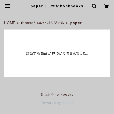
paper | コ本や honkbooks
HOME
thoasa/コ本や オリジナル
paper
該当する商品が見つかりませんでした。
© コ本や honkbooks
Powered by