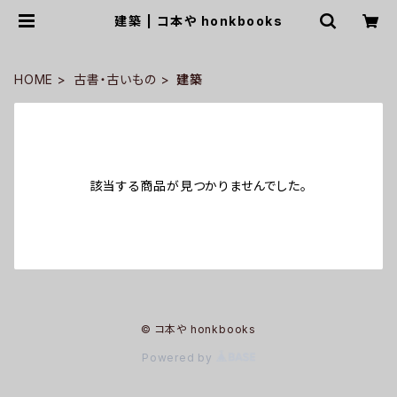
建築 | コ本や honkbooks
HOME
古書・古いもの
建築
該当する商品が見つかりませんでした。
© コ本や honkbooks
Powered by