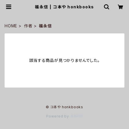
福永信 | コ本や honkbooks
HOME
作者
福永信
該当する商品が見つかりませんでした。
© コ本や honkbooks
Powered by