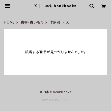
X | コ本や honkbooks
HOME
古書・古いもの
作家別
X
該当する商品が見つかりませんでした。
© コ本や honkbooks
Powered by