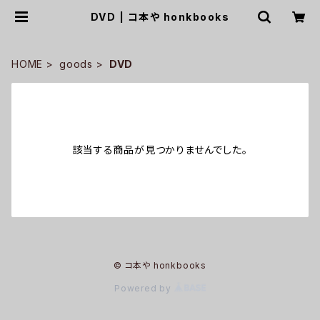
DVD | コ本や honkbooks
HOME
goods
DVD
該当する商品が見つかりませんでした。
© コ本や honkbooks
Powered by