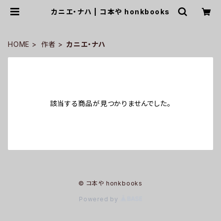
カニエ・ナハ | コ本や honkbooks
HOME
作者
カニエ・ナハ
該当する商品が見つかりませんでした。
© コ本や honkbooks
Powered by