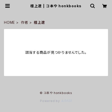
檀上遼 | コ本や honkbooks
HOME
作者
檀上遼
該当する商品が見つかりませんでした。
© コ本や honkbooks
Powered by