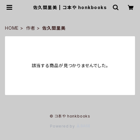
佐久間里美 | コ本や honkbooks
HOME
作者
佐久間里美
該当する商品が見つかりませんでした。
© コ本や honkbooks
Powered by