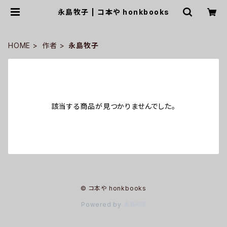
永島牧子 | コ本や honkbooks
HOME
作者
永島牧子
該当する商品が見つかりませんでした。
© コ本や honkbooks
Powered by