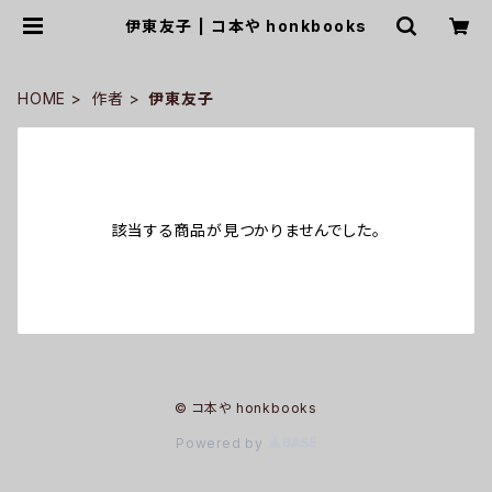
伊東友子 | コ本や honkbooks
HOME
作者
伊東友子
該当する商品が見つかりませんでした。
© コ本や honkbooks
Powered by