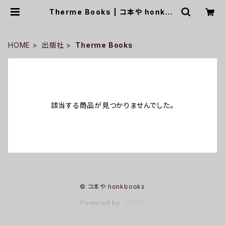
Therme Books | コ本や honkbo
oks
HOME
出版社
Therme Books
該当する商品が見つかりませんでした。
© コ本や honkbooks
Powered by