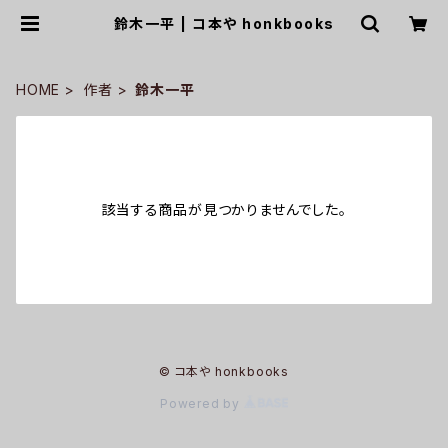
鈴木一平 | コ本や honkbooks
HOME
作者
鈴木一平
該当する商品が見つかりませんでした。
© コ本や honkbooks
Powered by