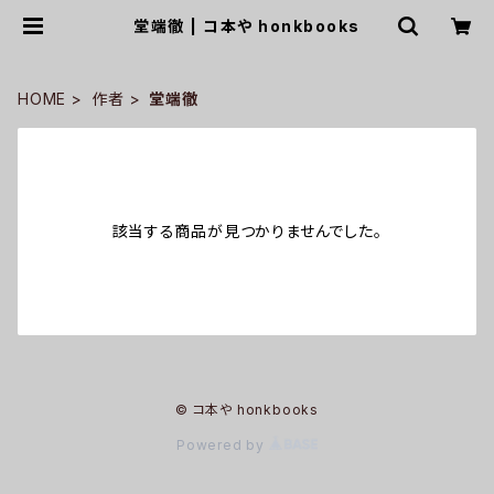
堂端徹 | コ本や honkbooks
HOME
作者
堂端徹
該当する商品が見つかりませんでした。
© コ本や honkbooks
Powered by