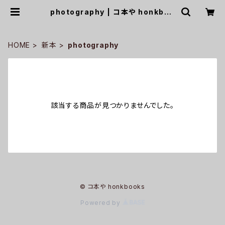
photography | コ本や honkboo
ks
HOME
新本
photography
該当する商品が見つかりませんでした。
© コ本や honkbooks
Powered by