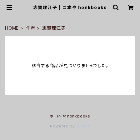
志賀理江子 | コ本や honkbooks
HOME
作者
志賀理江子
該当する商品が見つかりませんでした。
© コ本や honkbooks
Powered by