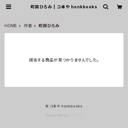
町田ひろみ | コ本や honkbooks
HOME
作者
町田ひろみ
該当する商品が見つかりませんでした。
© コ本や honkbooks
Powered by