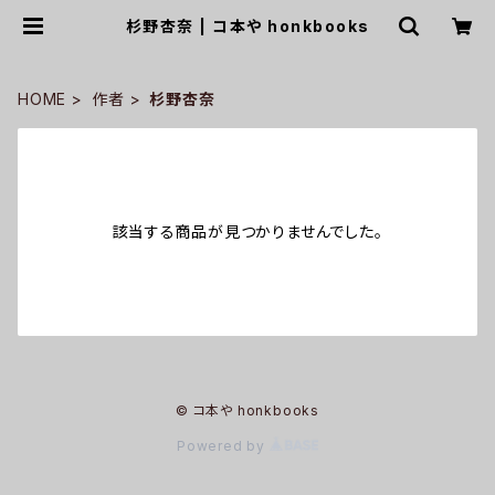
杉野杏奈 | コ本や honkbooks
HOME
作者
杉野杏奈
該当する商品が見つかりませんでした。
© コ本や honkbooks
Powered by