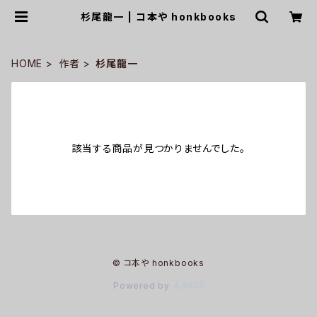
杉尾龍一 | コ本や honkbooks
HOME
作者
杉尾龍一
該当する商品が見つかりませんでした。
© コ本や honkbooks
Powered by