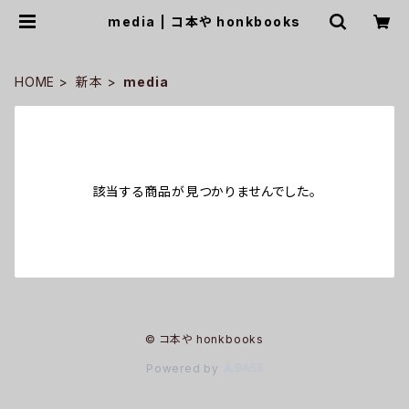
media | コ本や honkbooks
HOME
新本
media
該当する商品が見つかりませんでした。
© コ本や honkbooks
Powered by