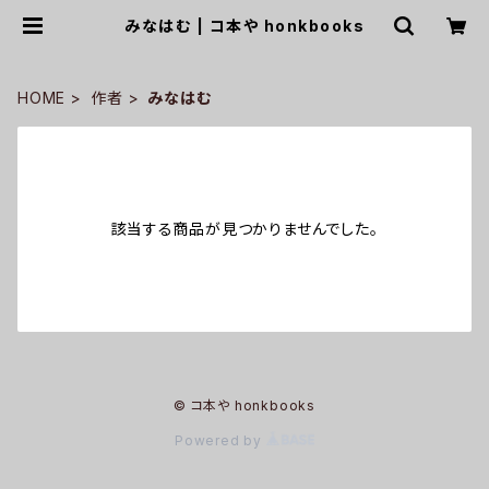
みなはむ | コ本や honkbooks
HOME
作者
みなはむ
該当する商品が見つかりませんでした。
© コ本や honkbooks
Powered by