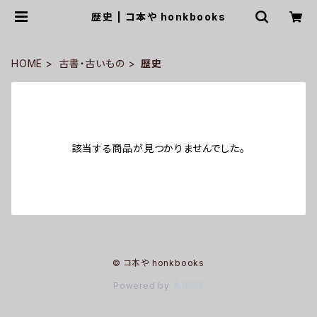
歴史 | コ本や honkbooks
HOME
古書・古いもの
歴史
該当する商品が見つかりませんでした。
© コ本や honkbooks
Powered by