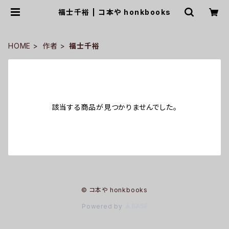
福士千裕 | コ本や honkbooks
HOME
作者
福士千裕
該当する商品が見つかりませんでした。
© コ本や honkbooks
Powered by