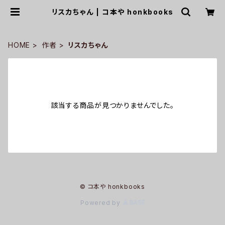
リスカちゃん | コ本や honkbooks
HOME
作者
リスカちゃん
該当する商品が見つかりませんでした。
© コ本や honkbooks
Powered by