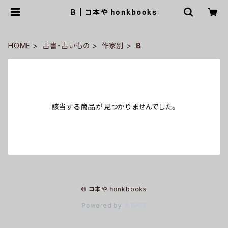
B | コ本や honkbooks
HOME
古書・古いもの
作家別
B
該当する商品が見つかりませんでした。
© コ本や honkbooks
Powered by