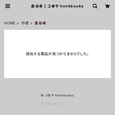
倉谷卓 | コ本や honkbooks
HOME
作者
倉谷卓
該当する商品が見つかりませんでした。
© コ本や honkbooks
Powered by